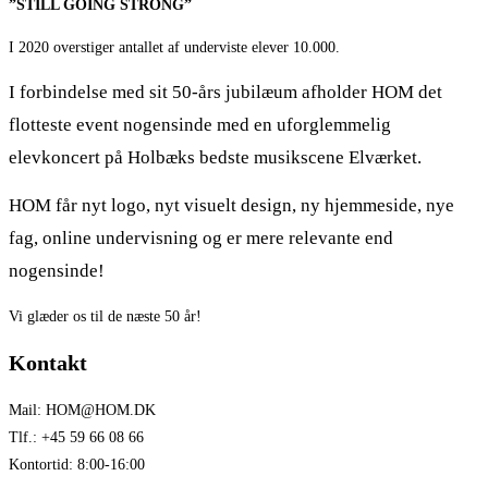
”STILL GOING STRONG”
I 2020 overstiger antallet af underviste elever 10.000.
I forbindelse med sit 50-års jubilæum afholder HOM det
flotteste event nogensinde med en uforglemmelig
elevkoncert på Holbæks bedste musikscene Elværket.
HOM
får nyt logo, nyt visuelt design, ny hjemmeside, nye
fag, online undervisning og er mere relevante end
nogensinde!
Vi glæder os til de næste 50 år!
Kontakt
Mail: HOM@HOM.DK
Tlf.: +45 59 66 08 66
Kontortid: 8:00-16:00