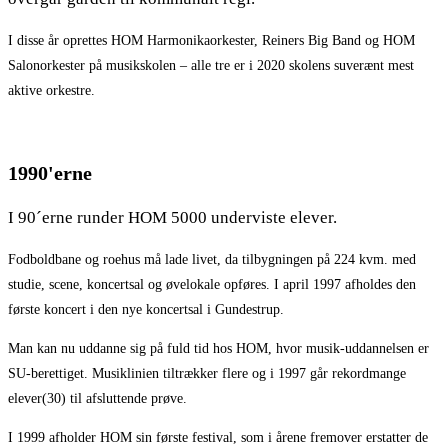
I disse år oprettes HOM Harmonikaorkester, Reiners Big Band og HOM
Salonorkester på musikskolen – alle tre er i 2020 skolens suverænt mest
aktive orkestre.
1990'erne
I 90´erne runder HOM 5000 underviste elever.
Fodboldbane og roehus må lade livet, da tilbygningen på 224 kvm. med
studie, scene, koncertsal og øvelokale opføres. I april 1997 afholdes den
første koncert i den nye koncertsal i Gundestrup.
Man kan nu uddanne sig på fuld tid hos HOM, hvor musik-uddannelsen er
SU-berettiget. Musiklinien tiltrækker flere og i 1997 går rekordmange
elever(30) til afsluttende prøve.
I 1999 afholder HOM sin første festival, som i årene fremover erstatter de