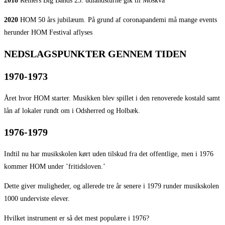
2018
Reiners Big Bands 25. udlandsturné gik til Moskva
2020
HOM 50 års jubilæum. På grund af coronapandemi må mange events
herunder HOM Festival aflyses
NEDSLAGSPUNKTER GENNEM TIDEN
1970-1973
Året hvor HOM starter. Musikken blev spillet i den renoverede kostald samt
lån af lokaler rundt om i Odsherred og Holbæk.
1976-1979
Indtil nu har musikskolen kørt uden tilskud fra det offentlige, men i 1976
kommer HOM under ’fritidsloven.’
Dette giver muligheder, og allerede tre år senere i 1979 runder musikskolen
1000 underviste elever.
Hvilket instrument er så det mest populære i 1976?