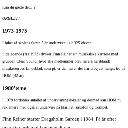
Kan du gætte det…?
ORGLET!
1973-1975
I løbet af skolens første 5 år underviste i alt 325 elever.
Sideløbende (fra 1973) dyrker Finn Reiner sin musikalske karriere med
gruppen Clear Sound, hvor alle medlemmer blev lærere heriblandt
musikeren Jes Lindeblad, som pt. er dén lærer der har arbejdet længst tid på
HOM (42 år).
1980'erne
I 1978 fordobles antallet af undervisningslokaler og dermed kan HOM nu
reklamere med også at undervise på klarinet, saxofon og trompet.
Finn Reiner starter Dragsholm Garden i 1984. Få år efter
overgår garden til kommunalt regi.