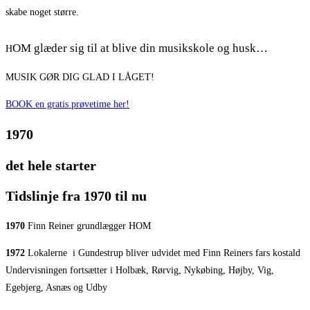
skabe noget større.
OM glæder sig til at blive din musikskole og husk…
H
MUSIK GØR DIG GLAD I LÅGET!
BOOK en gratis prøvetime her!
1970
det hele starter
Tidslinje fra 1970 til nu
1970
Finn Reiner grundlægger HOM
1972
Lokalerne
i Gundestrup bliver udvidet med Finn Reiners fars kostald
Undervisningen fortsætter i Holbæk, Rørvig, Nykøbing, Højby, Vig,
Egebjerg, Asnæs og Udby