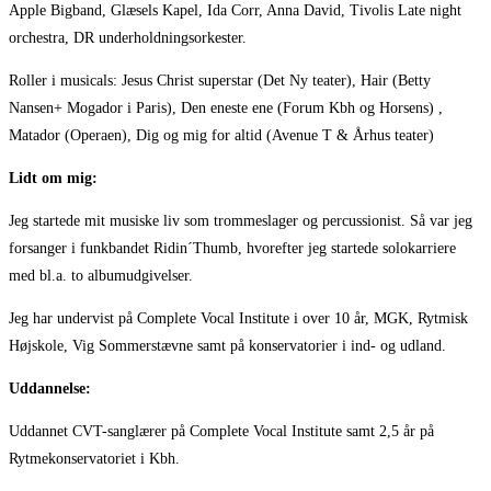
Apple Bigband, Glæsels Kapel, Ida Corr, Anna David, Tivolis Late night
orchestra, DR underholdningsorkester.
Roller i musicals: Jesus Christ superstar (Det Ny teater), Hair (Betty
Nansen+ Mogador i Paris), Den eneste ene (Forum Kbh og Horsens) ,
Matador (Operaen), Dig og mig for altid (Avenue T & Århus teater)
Lidt om mig:
Jeg startede mit musiske liv som trommeslager og percussionist. Så var jeg
forsanger i funkbandet Ridin´Thumb, hvorefter jeg startede solokarriere
med bl.a. to albumudgivelser.
Jeg har undervist på Complete Vocal Institute i over 10 år, MGK, Rytmisk
Højskole, Vig Sommerstævne samt på konservatorier i ind- og udland.
Uddannelse:
Uddannet CVT-sanglærer på Complete Vocal Institute samt 2,5 år på
Rytmekonservatoriet i Kbh.