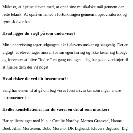
Målet er, at hjælpe eleven med, at opnå sine musikalske mål gennem den
rette teknik. At opnå en frihed i fortolkningen gennem improvisatorisk og
rytmisk overskud.
Hvad ligger du vægt på som underviser?
Min undervisning tager udgangspunkt i elevens ønsker og sangvalg. Det er
vigtigt, at eleven tager ansvar for sin egen læring og ikke læner sig tilbage
og forventer at blive ”fodret” en gang om ugen.
Jeg har gode værktøjer til
at hjælpe dem der vil noget.
Hvad elsker du ved dit instrument?:
Sang har evnen til at gå om bag vores forsvarsværker som ingen andre
instrumenter kan.
Hvilke konstellationer har du været en del af som musiker?
Har spillet/sunget med bl.a. : Cæcilie Nordby, Morten Grønvad, Hanne
Boel, Allan Mortensen, Bobo Moreno, DR Bigband, Klüvers Bigband, Big