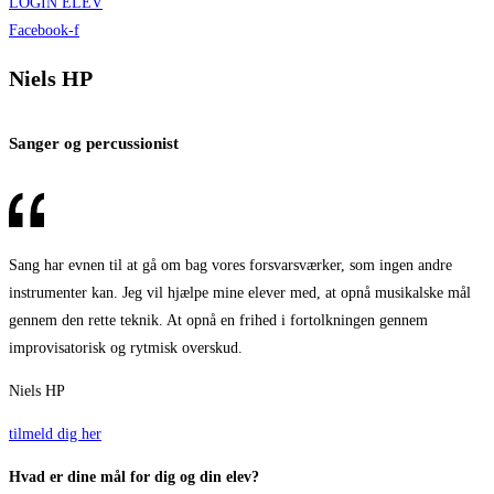
LOGIN ELEV
Facebook-f
Niels HP
Sanger og percussionist
Sang har evnen til at gå om bag vores forsvarsværker, som ingen andre
instrumenter kan. Jeg vil hjælpe mine elever med, at opnå musikalske mål
gennem den rette teknik. At opnå en frihed i fortolkningen gennem
improvisatorisk og rytmisk overskud.
Niels HP
tilmeld dig her
Hvad er dine mål for dig og din elev?